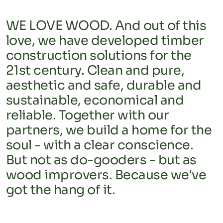
WE LOVE WOOD. And out of this
love, we have developed timber
construction solutions for the
21st century. Clean and pure,
aesthetic and safe, durable and
sustainable, economical and
reliable. Together with our
partners, we build a home for the
soul - with a clear conscience.
But not as do-gooders - but as
wood improvers. Because we've
Schwarzwald pur
got the hang of it.
Holz wächst ständig nach, ohne Energieaufwand
Die Macher hinter NURHOLZ
oder Schadstoffe. Eine Fichte kann jährlich bis zu
Rombach – Ihr Partner für modernen,
80 cm in die Höhe schießen – ein nachhaltiger,
traditionellen und innovativen Holzbau seit 90