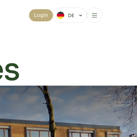
Login
DE
es